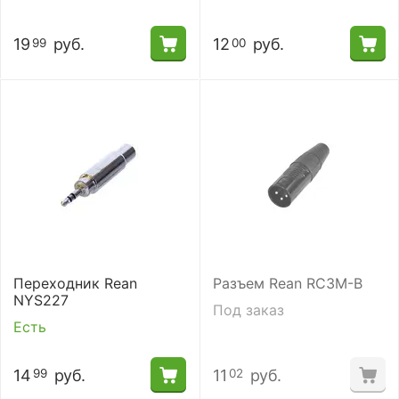
19
руб.
12
руб.
99
00
Переходник Rean
Разъем Rean RC3M-B
NYS227
Под заказ
Есть
14
руб.
11
руб.
99
02