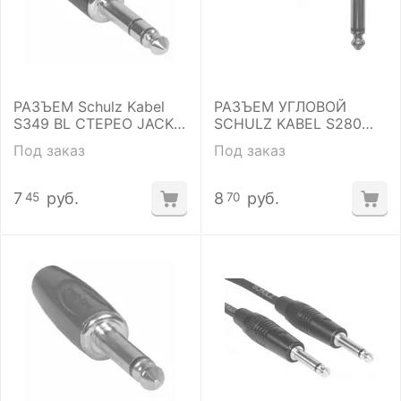
РАЗЪЕМ Schulz Kabel
РАЗЪЕМ УГЛОВОЙ
S349 BL СТЕРЕО JACK
SCHULZ KABEL S280
6,3 МЕТАЛЛ
MONO-JACK 6,3ММ,
Под заказ
Под заказ
МЕТАЛЛ
7
руб.
8
руб.
45
70