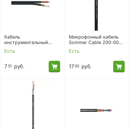
Кабель
Микрофонный кабель
инструментальный
Sommer Cable 200-0051
Sommer Cable 320-0061
SC-Club Series MKII
Есть
Есть
SC-Onyx
7
руб.
17
руб.
51
00