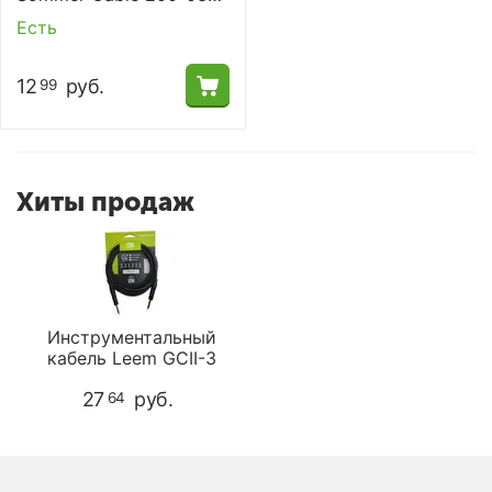
SC-Micro-Stage
Есть
12
руб.
99
Хиты продаж
Инструментальный
кабель Leem GCII-3
27
руб.
64