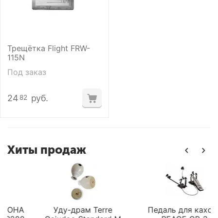
Трещётка Flight FRW-
115N
Под заказ
24
руб.
82
Хиты продаж
ОНА
Уду-драм Terre
Педаль для кахона