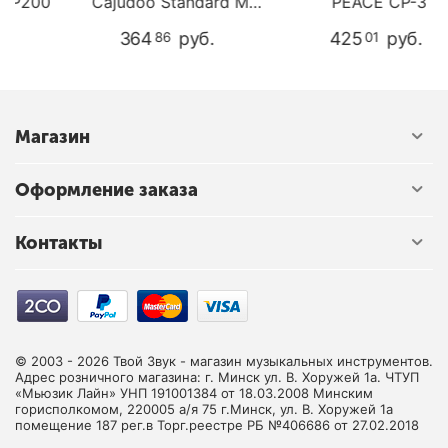
200
Cajudoo Standard M
PEACE CP-3
(38HOD01)
364
руб.
425
руб.
86
01
Магазин
Оформление заказа
Контакты
© 2003 - 2026 Твой Звук - магазин музыкальных инструментов.
Адрес розничного магазина: г. Минск ул. В. Хоружей 1а. ЧТУП
«Мьюзик Лайн» УНП 191001384 от 18.03.2008 Минским
горисполкомом, 220005 а/я 75 г.Минск, ул. В. Хоружей 1а
помещение 187 рег.в Торг.реестре РБ №406686 от 27.02.2018