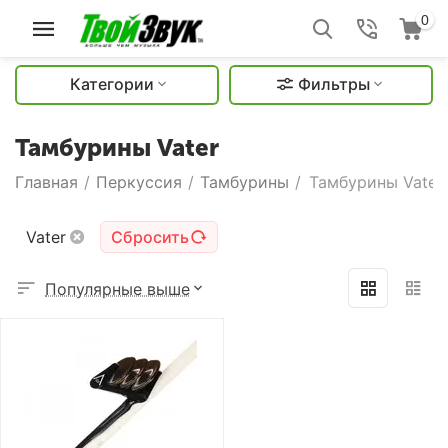
0
Категории
Фильтры
Тамбурины Vater
Главная
/
Перкуссия
/
Тамбурины
/
Тамбурины Vater
Vater
Сбросить
Популярные выше