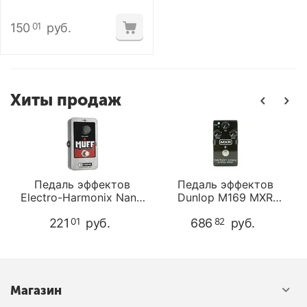
150
руб.
01
Хиты продаж
Педаль эффектов
Педаль эффектов
Electro-Harmonix Nano
Dunlop M169 MXR
Muff Overdrive
CARBON COPY DELAY
221
руб.
686
руб.
01
82
Магазин