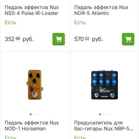
Педаль эффектов Nux
Педаль эффектов Nux
NSS-4 Pulse IR-Loader
NDR-5 Atlantic
Есть
Есть
352
руб.
570
руб.
96
02
Педаль эффектов Nux
Предусилитель для
NOD-1 Horseman
бас-гитары Nux NBP-5
Melvin Lee Davis
Есть
Есть