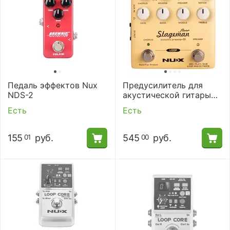
Педаль эффектов Nux
Предусилитель для
NDS-2
акустической гитары
Nux NAP-5 Stageman
Есть
Есть
Floor
155
руб.
545
руб.
01
00