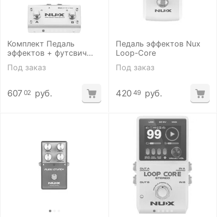
Комплект Педаль
Педаль эффектов Nux
эффектов + футсвич
Loop-Core
Nux Loop Core Deluxe
Под заказ
Под заказ
Bundle
607
руб.
420
руб.
02
49