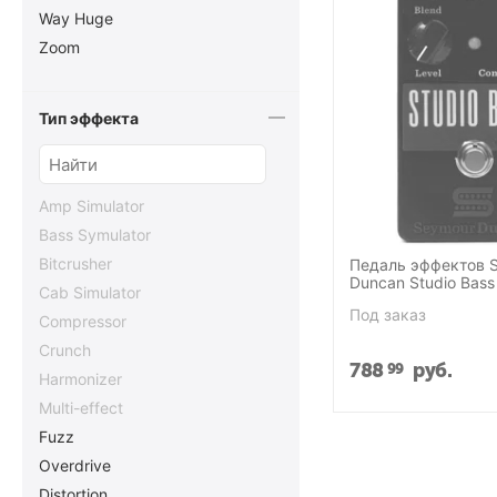
Way Huge
Zoom
Тип эффекта
Amp Simulator
Bass Symulator
Bitcrusher
Педаль эффектов 
Duncan Studio Bass
Cab Simulator
Pedal
Под заказ
Compressor
Crunch
788
руб.
99
Harmonizer
Multi-effect
Fuzz
Overdrive
Distortion