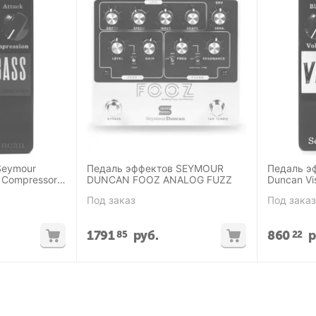
Seymour
Педаль эффектов SEYMOUR
Педаль э
 Compressor
DUNCAN FOOZ ANALOG FUZZ
Duncan Vi
Pedal
Под заказ
Под заказ
1791
руб.
860
р
85
22