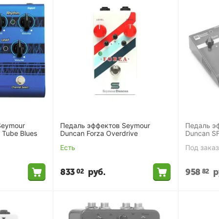
Seymour
Педаль эффектов Seymour
Педаль э
 Tube Blues
Duncan Forza Overdrive
Duncan SF
Есть
Под заказ
833
руб.
958
р
02
82