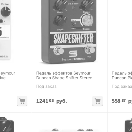
Seymour
Педаль эффектов Seymour
Педаль э
ive
Duncan Shape Shifter Stereo
Duncan Pi
Tremolo
Под заказ
Под заказ
1241
руб.
558
р
03
87