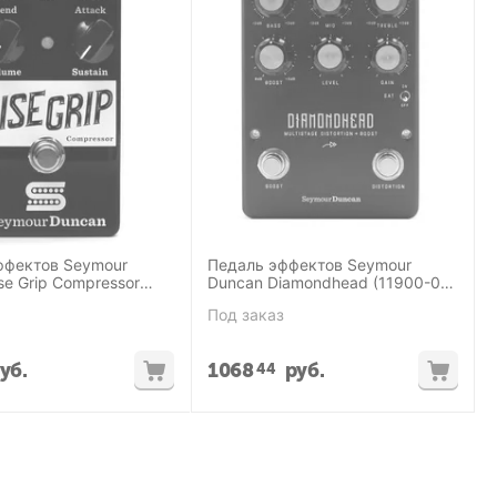
ффектов Seymour
Педаль эффектов Seymour
se Grip Compressor
Duncan Diamondhead (11900-016
Diamondhead Distortion+ Boost
Под заказ
Pedal)
уб.
1068
руб.
44