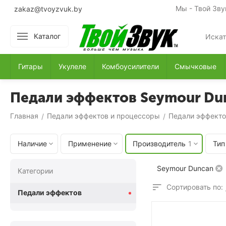
Мы - Твой Зву
zakaz@tvoyzvuk.by
Каталог
Гитары
Укулеле
Комбоусилители
Смычковые
Педали эффектов Seymour Du
Главная
Педали эффектов и процессоры
Педали эффекто
/
/
Наличие
Применение
Производитель
1
Тип
Seymour Duncan
Категории
Сортировать по:
Педали эффектов