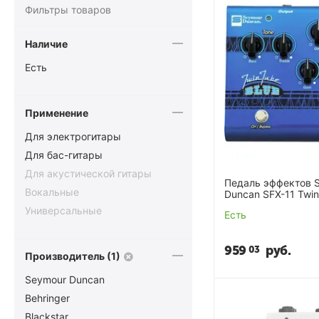
Фильтры товаров
Наличие
Есть
Применение
Для электрогитары
Для бас-гитары
Для акустической гитары
Педаль эффектов 
Вокальные
Duncan SFX-11 Twin
Универсальные
Есть
959
руб.
03
Производитель (1)
Seymour Duncan
Behringer
Blackstar