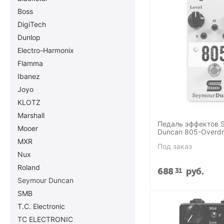
Boss
DigiTech
Dunlop
Electro-Harmonix
Flamma
Ibanez
Joyo
KLOTZ
Marshall
Педаль эффектов 
Mooer
Duncan 805-Overdr
MXR
Под заказ
Nux
Roland
688
руб.
31
Seymour Duncan
SMB
T.C. Electronic
TC ELECTRONIC