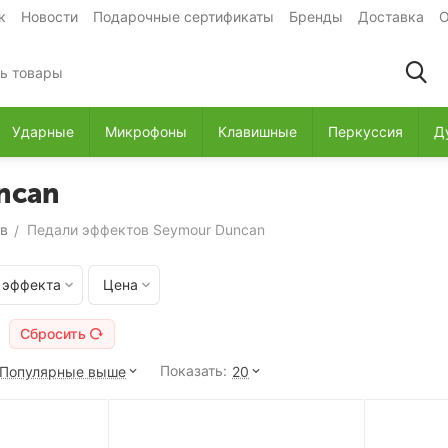
к
Новости
Подарочные сертификаты
Бренды
Доставка
О
Ударные
Микрофоны
Клавишные
Перкуссия
Д
ncan
в
Педали эффектов Seymour Duncan
/
 эффекта
Цена
Сбросить
Показать:
Популярные выше
20