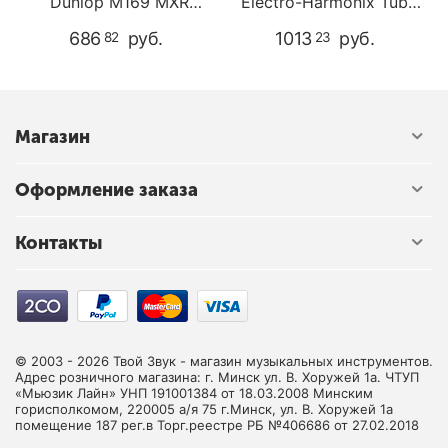
Dunlop M169 MXR
Electro-Harmonix Tube
CARBON COPY DELAY
EQ
686
руб.
1013
руб.
82
23
Магазин
Оформление заказа
Контакты
© 2003 - 2026 Твой Звук - магазин музыкальных инструментов.
Адрес розничного магазина: г. Минск ул. В. Хоружей 1а. ЧТУП
«Мьюзик Лайн» УНП 191001384 от 18.03.2008 Минским
горисполкомом, 220005 а/я 75 г.Минск, ул. В. Хоружей 1а
помещение 187 рег.в Торг.реестре РБ №406686 от 27.02.2018