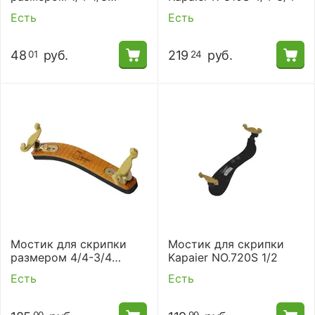
Kapaier NO.630 KPE Wolf
Есть
Есть
48
руб.
219
руб.
01
24
Мостик для скрипки
Мостик для скрипки
размером 4/4-3/4
Kapaier NO.720S 1/2
настраиваемый Kapaier
Есть
Есть
NO.810