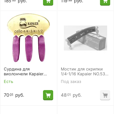
185
руб.
119
руб.
00
99
Сурдина для
Мостик для скрипки
виолончели Kapaier
1/4-1/16 Kapaier NO.530
NO.250 KPE
KPE
Есть
Под заказ
70
руб.
48
руб.
01
01