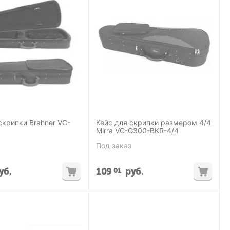
скрипки Brahner VC-
Кейс для скрипки размером 4/4
Mirra VC-G300-BKR-4/4
Под заказ
уб.
109
руб.
01