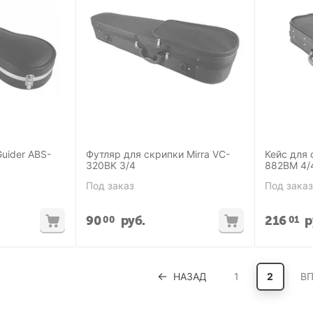
uider ABS-
Футляр для скрипки Mirra VC-
Кейс для 
320BK 3/4
882BM 4/
Под заказ
Под заказ
90
руб.
216
р
00
01
НАЗАД
1
2
ВП