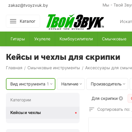
Мы - Твой Зву
zakaz@tvoyzvuk.by
Каталог
Гитары
Укулеле
Комбоусилители
Смычковые
Кейсы и чехлы для скрипки
Главная
Смычковые инструменты
Аксессуары для смыч
/
/
Вид инструмента
1
Наличие
Производитель
Для скрипки
Категории
Сортировать по:
Кейсы и чехлы