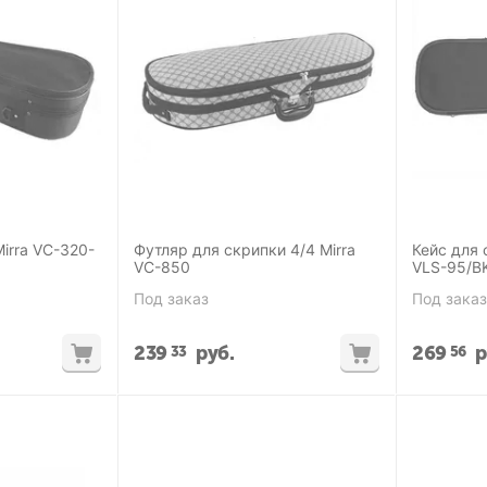
irra VC-320-
Футляр для скрипки 4/4 Mirra
Кейс для
VC-850
Под заказ
Под заказ
239
руб.
269
р
33
56