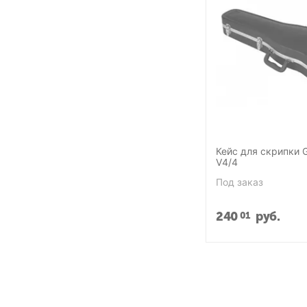
Кейс для скрипки G
V4/4
Под заказ
240
руб.
01