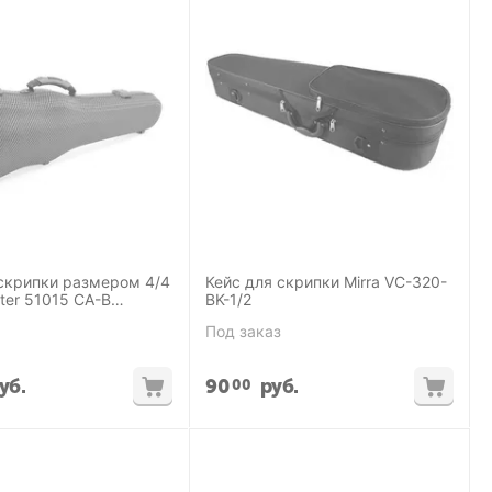
 скрипки размером 4/4
Кейс для скрипки Mirra VC-320-
r 51015 CA-B
BK-1/2
Под заказ
уб.
90
руб.
00