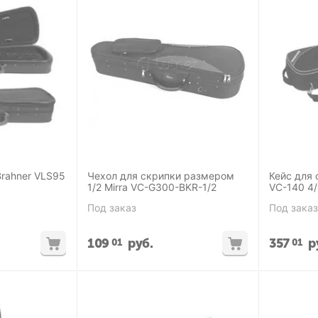
Brahner VLS95
Чехол для скрипки размером
Кейс для 
1/2 Mirra VC-G300-BKR-1/2
VС-140 4
Под заказ
Под заказ
109
руб.
357
р
01
01