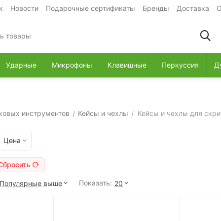
к
Новости
Подарочные сертификаты
Бренды
Доставка
О
Ударные
Микрофоны
Клавишные
Перкуссия
Д
ковых инструментов
Кейсы и чехлы
Кейсы и чехлы для скри
/
/
Цена
Сбросить
Показать:
Популярные выше
20