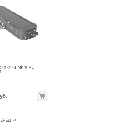
скрипки Mirra VC-
4
уб.
ЕРЕД