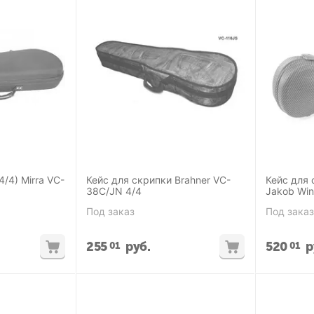
4/4) Mirra VC-
Кейс для скрипки Brahner VC-
Кейс для
38С/JN 4/4
Jakob Winte
Greenline
Под заказ
Под заказ
255
руб.
520
р
01
01