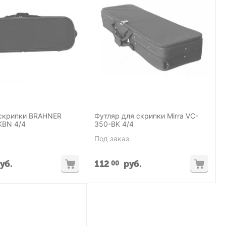
 скрипки BRAHNER
Футляр для скрипки Mirra VC-
VLS-95/BKBN 4/4
350-BK 4/4
Под заказ
уб.
112
руб.
00