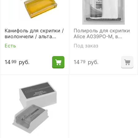
Канифоль для скрипки /
​Полироль для скрипки
виолончели / альта
Alice A039PO-M, в
Alice A013C премиум
комплекте
Есть
Под заказ
полировочная
салфетка.
14
руб.
14
руб.
99
79