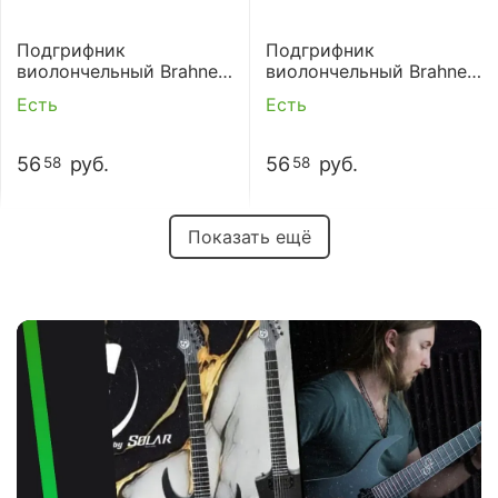
Подгрифник
Подгрифник
виолончельный Brahner
виолончельный Brahner
MTP-434 3/4
MTP-434 1/4
Есть
Есть
56
руб.
56
руб.
58
58
Показать ещё