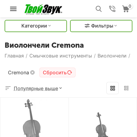
0
Категории
Фильтры
Виолончели Cremona
Главная
/
Смычковые инструменты
/
Виолончели
/
В
Cremona
Сбросить
Популярные выше