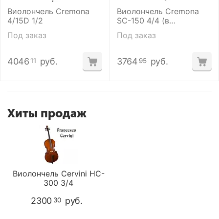
Виолончель Cremona
Виолончель Cremona
4/15D 1/2
SC-150 4/4 (в
комплекте кейс и
Под заказ
Под заказ
смычок)
4046
руб.
3764
руб.
11
95
Хиты продаж
Виолончель Cervini HC-
300 3/4
2300
руб.
30