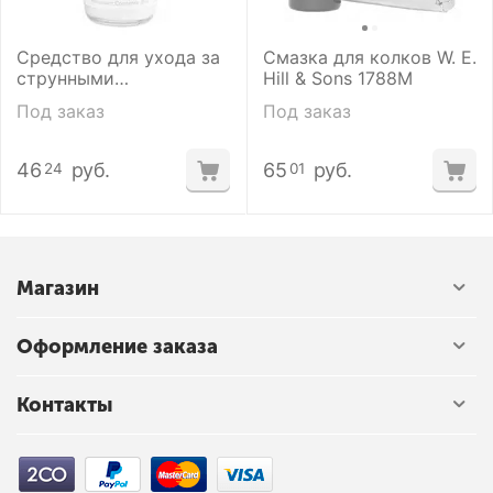
Средство для ухода за
Смазка для колков W. E.
струнными
Hill & Sons 1788M
инструментами W. E.
Под заказ
Под заказ
Hill & Sons Emulsion
1785 HL-1785
46
руб.
65
руб.
24
01
Магазин
Оформление заказа
Контакты