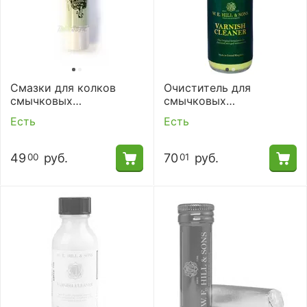
Смазки для колков
Очиститель для
смычковых
смычковых
инструментов W.E HILL
инструментов Hill &
Есть
Есть
ANS SONS ZW-97
Sons 1785M
49
руб.
70
руб.
00
01