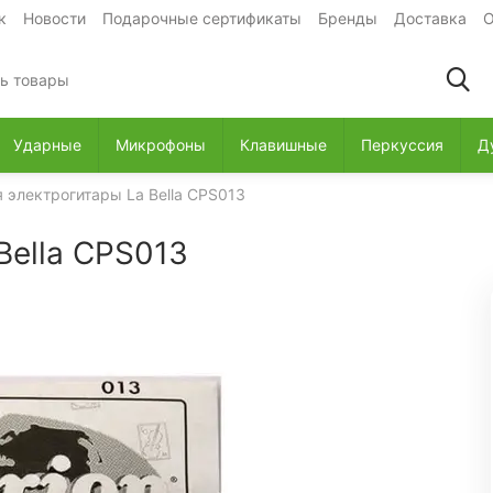
к
Новости
Подарочные сертификаты
Бренды
Доставка
О
Ударные
Микрофоны
Клавишные
Перкуссия
Д
 электрогитары La Bella CPS013
Bella CPS013