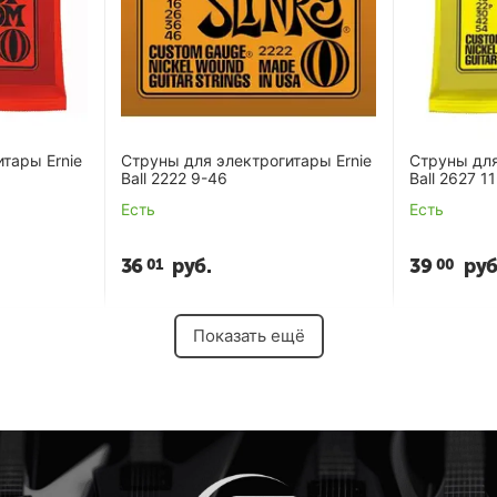
тары Ernie
Струны для электрогитары Ernie
Струны для
Ball 2222 9-46
Ball 2627 1
Есть
Есть
36
руб.
39
руб
01
00
Показать ещё