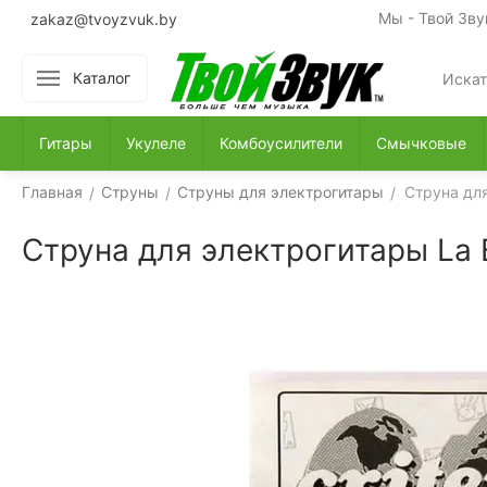
Мы - Твой Зву
zakaz@tvoyzvuk.by
Каталог
Гитары
Укулеле
Комбоусилители
Смычковые
Главная
Струны
Струны для электрогитары
Cтруна для
/
/
/
Cтруна для электрогитары La 