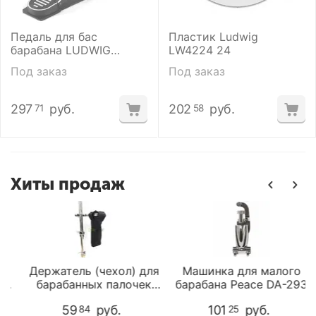
Педаль для бас
Пластик Ludwig
барабана LUDWIG
LW4224 24
L415FPR
Под заказ
Под заказ
297
руб.
202
руб.
71
58
Хиты продаж
Держатель (чехол) для
Машинка для малого
/
барабанных палочек
барабана Peace DA-293
Peace DSD-300
59
руб.
101
руб.
84
25