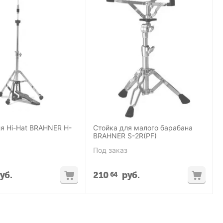
at BRAHNER H-
Стойка для малого барабана
BRAHNER S-2R(PF)
Под заказ
уб.
210
руб.
64