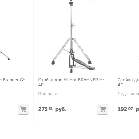
 Brahner C-
Стойка для Hi-Hat BRAHNER H-
Стойка для Hi-H
4R
4G
Под заказ
Под заказ
275
руб.
192
р
31
07