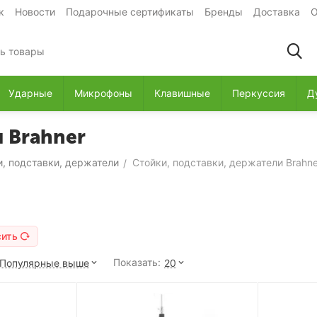
к
Новости
Подарочные сертификаты
Бренды
Доставка
О
Ударные
Микрофоны
Клавишные
Перкуссия
Д
 Brahner
и, подставки, держатели
Стойки, подставки, держатели Brahne
/
сить
Показать:
Популярные выше
20