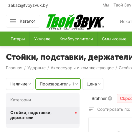
Мы - Твой Зву
zakaz@tvoyzvuk.by
Каталог
Гитары
Укулеле
Комбоусилители
Смычковые
Стойки, подставки, держатели
Главная
Ударные
Аксессуары и комплектующие
Стойк
/
/
/
Наличие
Производитель
1
Цена
Brahner
Сбро
Категории
Сортировать по:
Стойки, подставки,
держатели