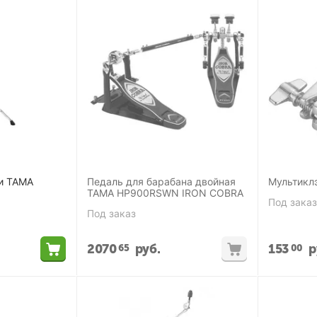
ки TAMA
Педаль для барабана двойная
Мультикл
TAMA HP900RSWN IRON COBRA
Под заказ
Под заказ
2070
руб.
153
р
65
00