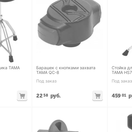
щика TAMA
Барашек с кнопками захвата
Стойка д
TAMA QC-8
TAMA HS
Под заказ
Под заказ
22
руб.
459
р
58
01