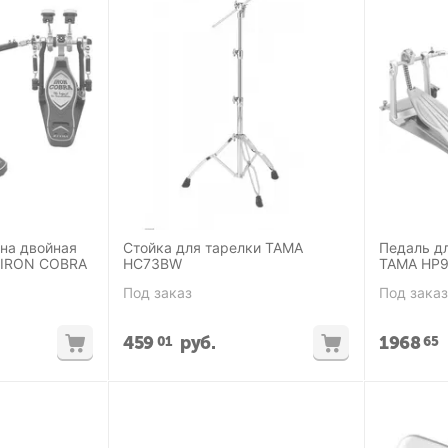
на двойная
Стойка для тарелки TAMA
Педаль д
IRON COBRA
HC73BW
TAMA HP
Под заказ
Под заказ
459
руб.
1968
01
65