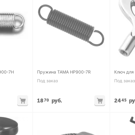
900-7H
Пружина TAMA HP900-7R
Ключ для
Под заказ
Под заказ
18
руб.
24
ру
70
45