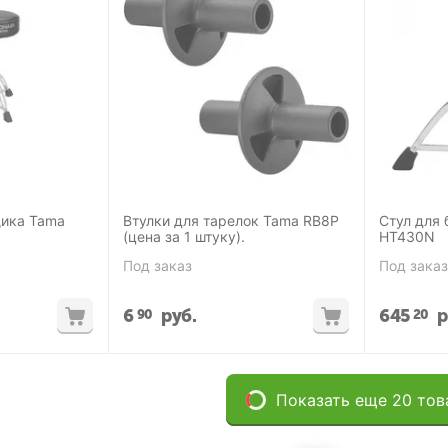
щика Tama
Втулки для тарелок Tama RB8P
Стул для
(цена за 1 штуку).
HT430N
Под заказ
Под заказ
6
руб.
645
р
90
20
Показать еще 20 тов