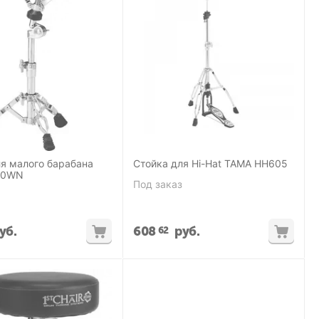
ля малого барабана
Стойка для Hi-Hat TAMA HH605
70WN
Под заказ
уб.
608
руб.
62