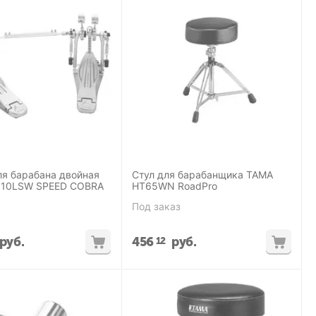
ля барабана двойная
Стул для барабанщика TAMA
910LSW SPEED COBRA
HT65WN RoadPro
Под заказ
руб.
456
руб.
12