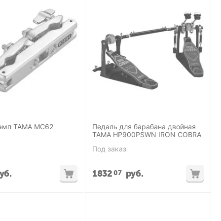
эмп TAMA MC62
Педаль для барабана двойная
TAMA HP900PSWN IRON COBRA
Под заказ
уб.
1832
руб.
07