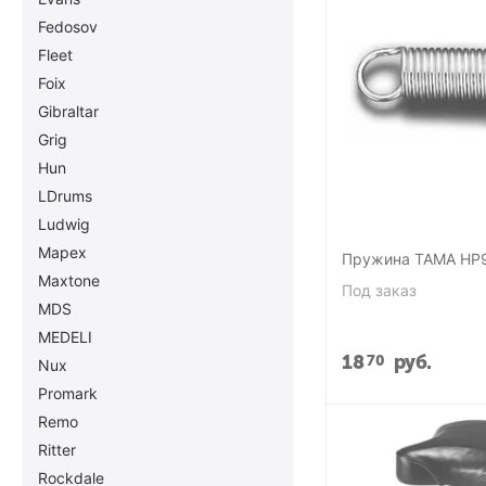
Fedosov
Fleet
Foix
Gibraltar
Grig
Hun
LDrums
Ludwig
Mapex
Пружина TAMA HP
Maxtone
Под заказ
MDS
MEDELI
18
руб.
70
Nux
Promark
Remo
Ritter
Rockdale