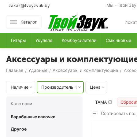
Мы - Твой Зву
zakaz@tvoyzvuk.by
Каталог
Гитары
Укулеле
Комбоусилители
Смычковые
Аксессуары и комплектующи
Главная
Ударные
Аксессуары и комплектующие
Аксес
/
/
/
Наличие
Производитель
1
Цена
TAMA
Сброси
Категории
Сортировать по:
Барабанные палочки
Другое