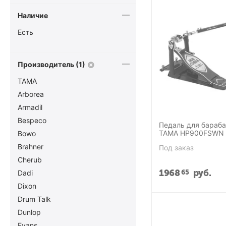
Наличие
Есть
Производитель (1)
TAMA
Arborea
Armadil
Bespeco
Педаль для бараба
TAMA HP900FSWN 
Bowo
Brahner
Под заказ
Cherub
1968
руб.
65
Dadi
Dixon
Drum Talk
Dunlop
Evans