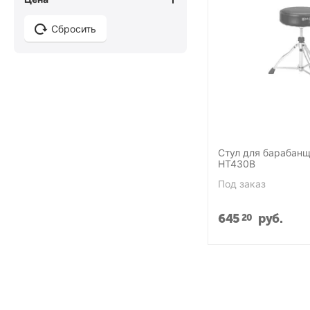
Сбросить
Стул для барабан
HT430B
Под заказ
645
руб.
20