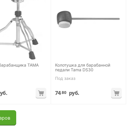
 барабанщика TAMA
Колотушка для барабанной
педали Tama DS30
Под заказ
уб.
74
руб.
80
аров