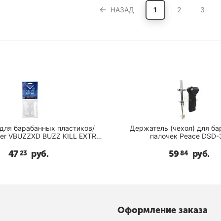
НАЗАД
1
2
3
для барабанных пластиков/
Держатель (чехол) для б
ter VBUZZXD BUZZ KILL EXTRA
палочек Peace DSD-
DRY PACK
47
руб.
59
руб.
23
84
Оформление заказа