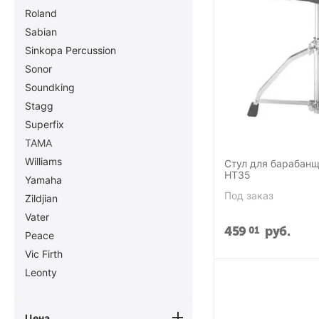
Roland
Sabian
Sinkopa Percussion
Sonor
Soundking
Stagg
Superfix
TAMA
Williams
Стул для барабан
HT35
Yamaha
Под заказ
Zildjian
Vater
459
руб.
01
Peace
Vic Firth
Leonty
Цена