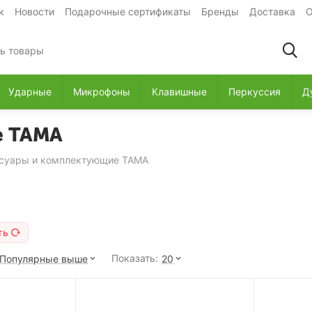
к
Новости
Подарочные сертификаты
Бренды
Доставка
О
Ударные
Микрофоны
Клавишные
Перкуссия
Д
е TAMA
суары и комплектующие TAMA
ть
Показать:
Популярные выше
20