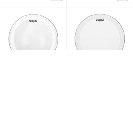
Пластик для том-
Пластик для бас-
барабана Williams
барабана Williams W1-
W1xSC-10MIL-10
10MIL-22
Под заказ
Под заказ
43
руб.
27
руб.
01
00