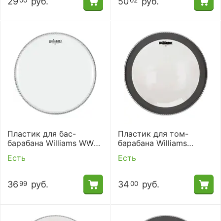
29
руб.
50
руб.
00
02
Пластик для бас-
Пластик для том-
барабана Williams WW1-
барабана Williams
10MIL-22
W1SC-7MIL-10
Есть
Есть
36
руб.
34
руб.
99
00