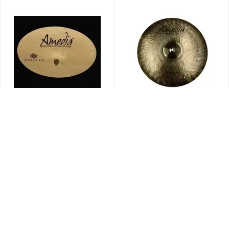
Тарелка Amedia Hitites
Тарелка AMEDIA 17" Old
Crash 16"
School Crash
Есть
Есть
594
руб.
680
руб.
06
90