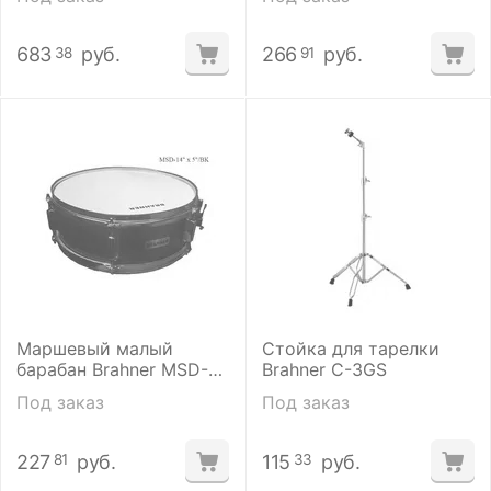
683
руб.
266
руб.
38
91
Маршевый малый
Стойка для тарелки
барабан Brahner MSD-
Brahner C-3GS
14х5 MRD
Под заказ
Под заказ
227
руб.
115
руб.
81
33