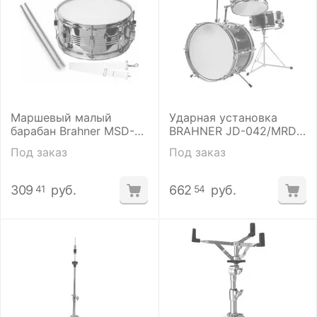
Маршевый малый
Ударная установка
барабан Brahner MSD-
BRAHNER JD-042/MRD
6514N
детская
Под заказ
Под заказ
309
руб.
662
руб.
41
54