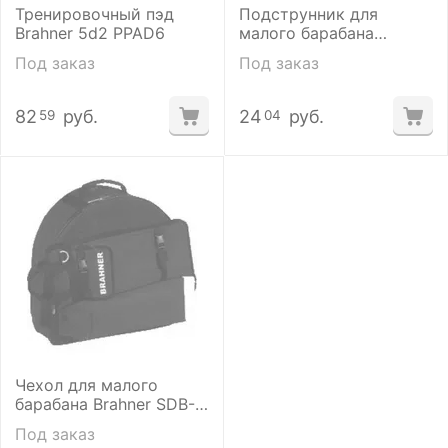
Тренировочный пэд
Подструнник для
Brahner 5d2 PPAD6
малого барабана
BRAHNER STR-1420 на
Под заказ
Под заказ
14"
82
руб.
24
руб.
59
04
Чехол для малого
барабана Brahner SDB-
116
Под заказ