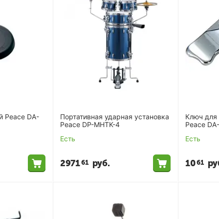
й Peace DA-
Портативная ударная установка
Ключ для
Peace DP-MHTK-4
Peace DA
Есть
Есть
2971
руб.
10
ру
61
61