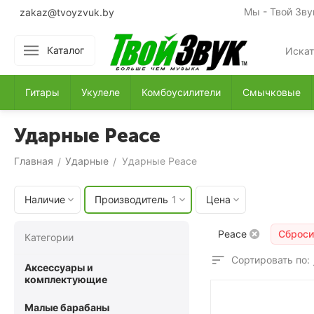
Мы - Твой Зву
zakaz@tvoyzvuk.by
Каталог
Гитары
Укулеле
Комбоусилители
Смычковые
Ударные Peace
Главная
Ударные
Ударные Peace
/
/
Наличие
Производитель
1
Цена
Peace
Сброси
Категории
Сортировать по:
Аксессуары и
комплектующие
Малые барабаны