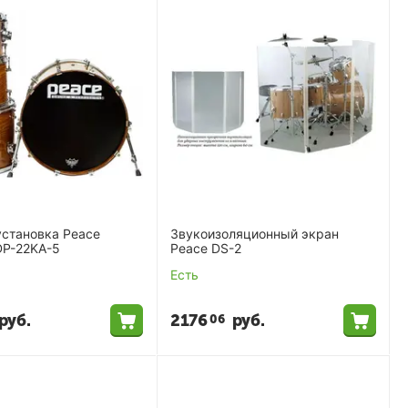
установка Peace
Звукоизоляционный экран
P-22KA-5
Peace DS-2
Есть
руб.
2176
руб.
06