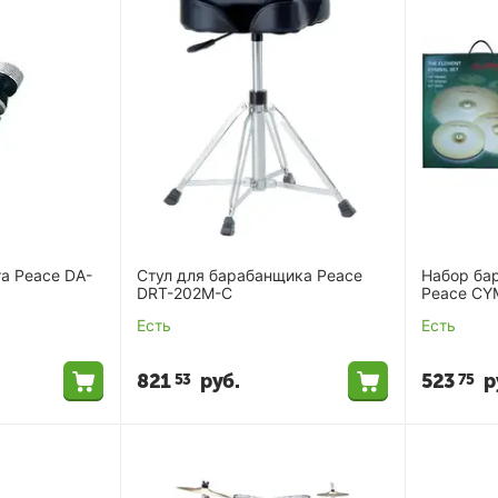
а Peace DA-
Стул для барабанщика Peace
Набор ба
DRT-202M-C
Peace CY
Есть
Есть
821
руб.
523
р
53
75