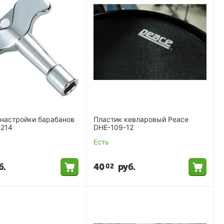
 настройки барабанов
Пластик кевларовый Peace
-214
DHE-109-12
Есть
б.
40
руб.
02