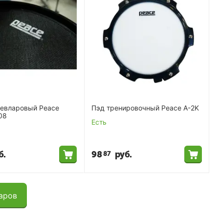
кевларовый Peace
Пэд тренировочный Peace A-2K
08
Есть
б.
98
руб.
87
аров