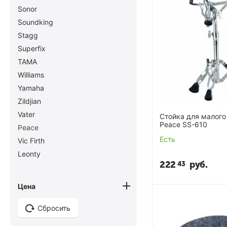
Sonor
Soundking
Stagg
Superfix
TAMA
Williams
Yamaha
Zildjian
Vater
Стойка для малого
Peace SS-610
Peace
Есть
Vic Firth
Leonty
222
руб.
43
Цена
Сбросить