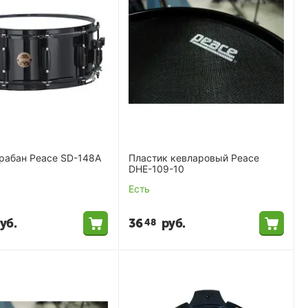
рабан Peace SD-148A
Пластик кевларовый Peace
DHE-109-10
Есть
уб.
36
руб.
48