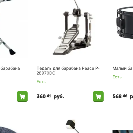
 барабана
Педаль для барабана Peace P-
Малый ба
28970DC
Есть
Есть
360
руб.
568
р
41
46