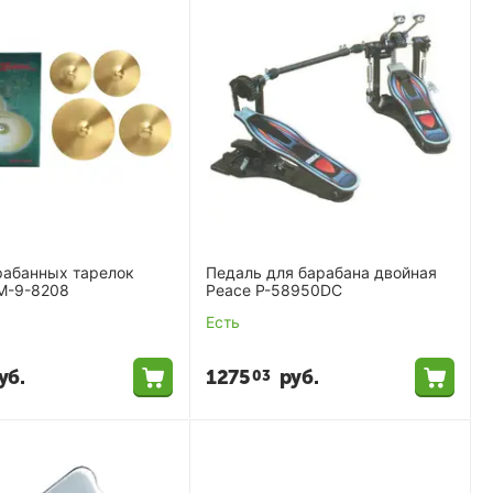
рабанных тарелок
Педаль для барабана двойная
M-9-8208
Peace P-58950DC
Есть
уб.
1275
руб.
03