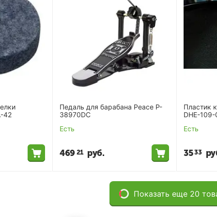
релки
Педаль для барабана Peace P-
Пластик 
A-42
38970DC
DHE-109-
Есть
Есть
469
руб.
35
ру
21
33
Показать еще 20 тов