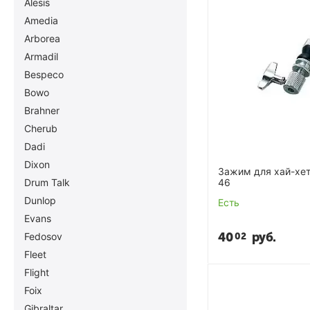
Alesis
Amedia
Arborea
Armadil
Bespeco
Bowo
Brahner
Cherub
Dadi
Dixon
Зажим для хай-хет
Drum Talk
46
Dunlop
Есть
Evans
40
руб.
Fedosov
02
Fleet
Flight
Foix
Gibraltar