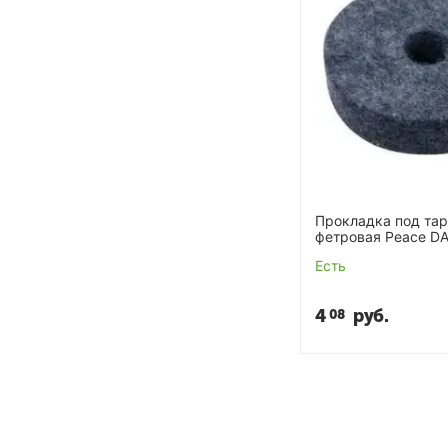
Прокладка под та
фетровая Peace D
Есть
4
руб.
08