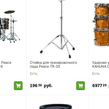
 Peace
Стойка для тренировочного
Ударная 
-6
пэда Peace TR-3S
KAHUNA D
Есть
Есть
196
руб.
6977
56
29