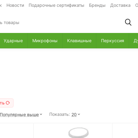
к
Новости
Подарочные сертификаты
Бренды
Доставка
О
Ударные
Микрофоны
Клавишные
Перкуссия
Д
ть
Показать:
Популярные выше
20