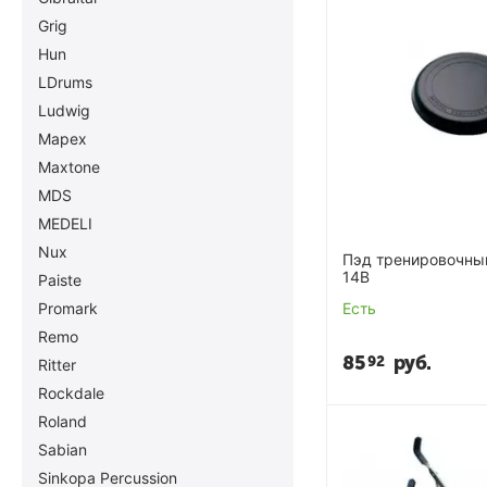
Grig
Hun
LDrums
Ludwig
Mapex
Maxtone
MDS
MEDELI
Nux
Пэд тренировочны
14B
Paiste
Есть
Promark
Remo
85
руб.
92
Ritter
Rockdale
Roland
Sabian
Sinkopa Percussion