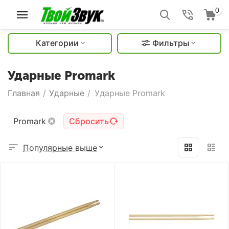
0
Категории
Фильтры
Ударные Promark
Главная
/
Ударные
/
Ударные Promark
Promark
Сбросить
Популярные выше