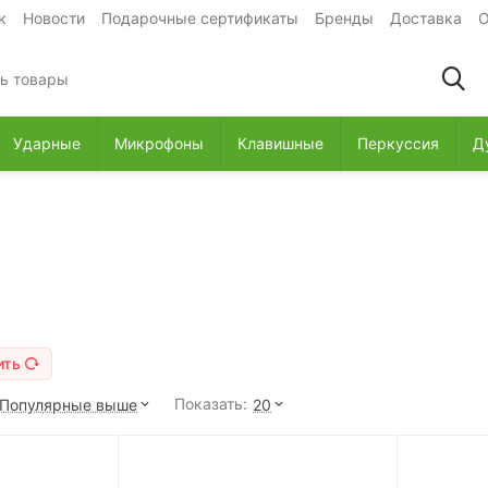
к
Новости
Подарочные сертификаты
Бренды
Доставка
О
Ударные
Микрофоны
Клавишные
Перкуссия
Д
ить
Показать:
Популярные выше
20