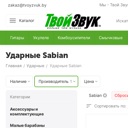
Мы - Твой Зву
zakaz@tvoyzvuk.by
Каталог
Гитары
Укулеле
Комбоусилители
Смычковые
Ударные Sabian
Главная
Ударные
Ударные Sabian
/
/
Наличие
Производитель
1
Цена
Sabian
Сброс
Категории
Сортировать по:
Аксессуары и
комплектующие
Малые барабаны