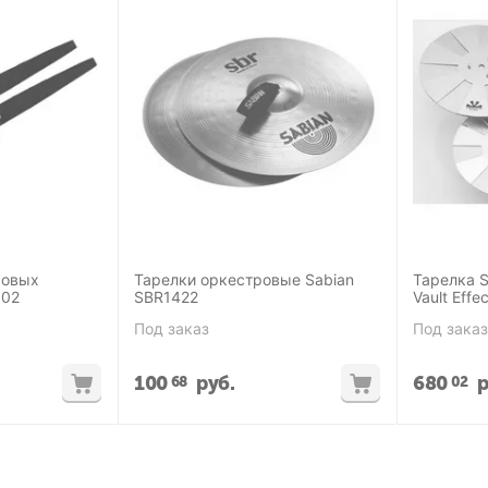
ровых
Тарелки оркестровые Sabian
Тарелка S
002
SBR1422
Vault Effec
Под заказ
Под заказ
100
руб.
680
р
68
02