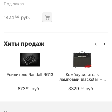
Под заказ
1424
руб.
64
Хиты продаж
Усилитель Randall RG13
Комбоусилитель
ламповый Blackstar HT
Club 40
873
руб.
3329
руб.
01
09