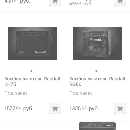
431
руб.
81
428
руб.
41
Комбоусилитель Randall
Комбоусилитель Randall
KH75
RG80
Под заказ
Под заказ
1577
руб.
1305
руб.
64
63