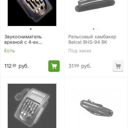
Звукосниматель
Рельсовый хамбакер
врезной с 4-ех
Belcat BHS-94 BK
полосным
Есть
Под заказ
эквалайзером и
тюнером, Belcat Prener-
LC
112
руб.
31
руб.
61
99