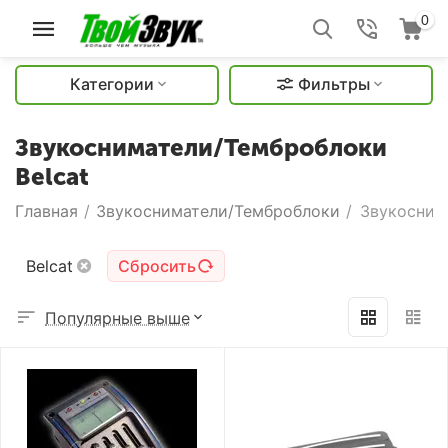
0
Категории
Фильтры
Звукосниматели/Темброблоки
Belcat
Главная
/
Звукосниматели/Темброблоки
/
Звукосним
Belcat
Сбросить
Популярные выше