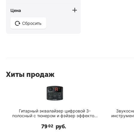
Цена
Сбросить
Хиты продаж
Гитарный эквалайзер цифровой 3-
Звукосн
полосный с тюнером и фэйзер эффектом
Cherub GT-2
79
руб.
02