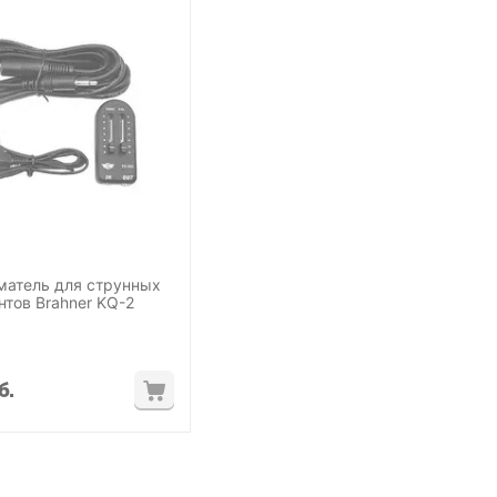
матель для струнных
тов Brahner KQ-2
б.