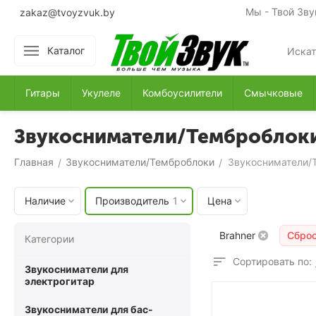
Мы - Твой Зву
zakaz@tvoyzvuk.by
Каталог
Гитары
Укулеле
Комбоусилители
Смычковые
Звукосниматели/Темброблоки
Главная
Звукосниматели/Темброблоки
Звукосниматели/
/
/
Наличие
Производитель
1
Цена
Brahner
Сбро
Категории
Сортировать по:
Звукосниматели для
электрогитар
Звукосниматели для бас-