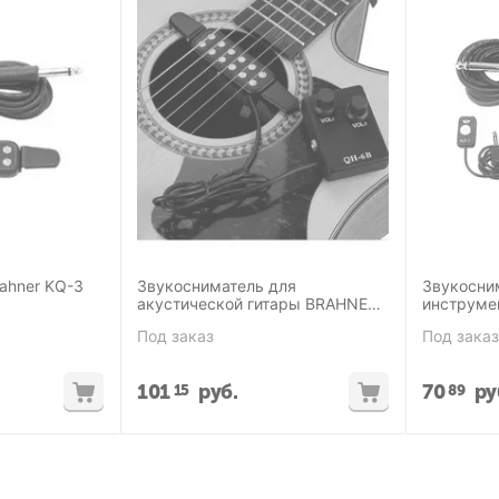
ahner KQ-3
Звукосниматель для
Звукосни
акустической гитары BRAHNER
инструмен
HQ-6B
Под заказ
Под заказ
101
руб.
70
ру
15
89