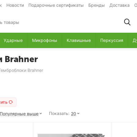
к
Новости
Подарочные сертификаты
Бренды
Доставка
О
Ударные
Микрофоны
Клавишные
Перкуссия
Д
 Brahner
Темброблоки Brahner
сить
Показать:
Популярные выше
20