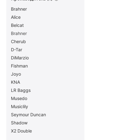
Brahner
Alice
Belcat
Brahner
Cherub
D-Tar
DiMarzio
Fishman
Joyo
KNA
LR Baggs
Musedo
Musiclily
Seymour Duncan
Shadow
X2 Double