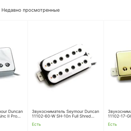
Недавно просмотренные
our Duncan
Звукосниматель Seymour Duncan
Звукосним
nc II Pro
11102-60-W SH-10n Full Shred
11102-17-G
White
Custom Gc
Есть
Есть