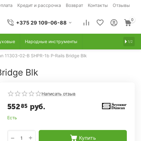
плата
Кредит и рассрочка
Возврат
Контакты
Отзывы
0
+375 29 109-06-88
уховые
Народные инструменты
1/2
 11303-02-B SHPR-1b P-Rails Bridge Blk
ridge Blk
Написать отзыв
552
руб.
85
Есть
+
−
Купить