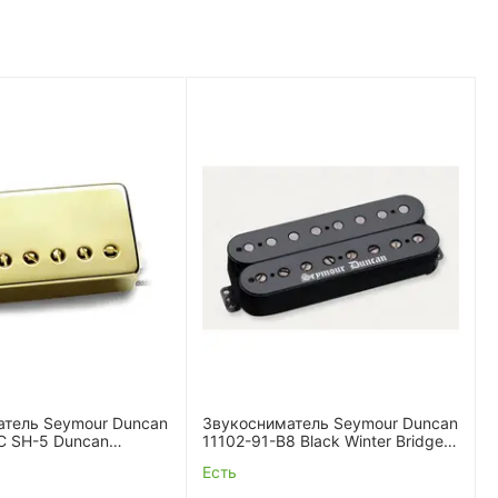
атель Seymour Duncan
Звукосниматель Seymour Duncan
C SH-5 Duncan
11102-91-B8 Black Winter Bridge
ov
8str
Есть