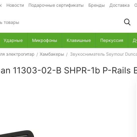
к
Новости
Подарочные сертификаты
Бренды
Доставка
О
Ударные
Микрофоны
Клавишные
Перкуссия
Д
ля электрогитар
Хамбакеры
Звукосниматель Seymour Duncan
/
/
n 11303-02-B SHPR-1b P-Rails B