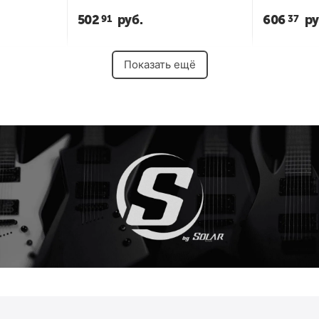
502
руб.
606
ру
91
37
Показать ещё