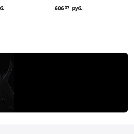
б.
606
руб.
37