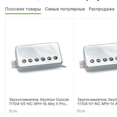
Похожие товары
Самые популярные
Распродажа
Звукосниматель Seymour Duncan
Звукосниматель Seym
11104-05-NC APH-1b Alnc II Pro
11104-01-NC APH-1n Al
Humbucker Ncov
Humbucker Ncov
Есть
Есть