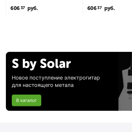
606
руб.
606
руб.
37
37
S by Solar
Новое поступление электрогитар
для настоящего метала
В каталог