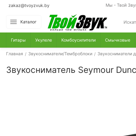
Мы - Твой Зву
zakaz@tvoyzvuk.by
Каталог
Гитары
Укулеле
Комбоусилители
Смычковые
Главная
Звукосниматели/Темброблоки
Звукосниматели д
/
/
Звукосниматель Seymour Dunca