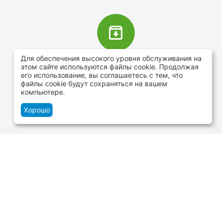
Для обеспечения высокого уровня обслуживания на
В наличии более 4000 наименований
этом сайте используются файлы cookie. Продолжая
товаров
его использование, вы соглашаетесь с тем, что
файлы cookie будут сохраняться на вашем
От расходников до сценического оборудования
компьютере.
Хорошо
Контакты
г.Минск, ул. В.Хоружей 1а, ТЦ Силуэт -
нижний уровень
+375 29 109-06-88
и
+375 29 699-06-88
Пн-Cб 10:00-20:00 Вс 10:00-19:00