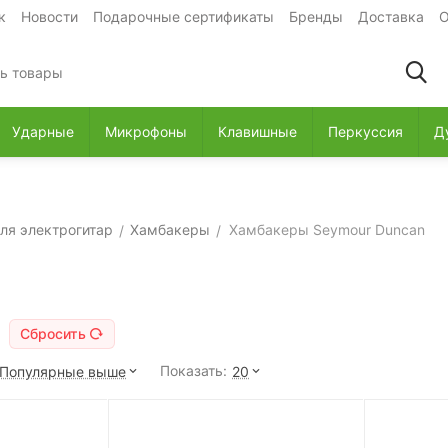
к
Новости
Подарочные сертификаты
Бренды
Доставка
О
Ударные
Микрофоны
Клавишные
Перкуссия
Д
ля электрогитар
Хамбакеры
Хамбакеры Seymour Duncan
/
/
Сбросить
Показать:
Популярные выше
20