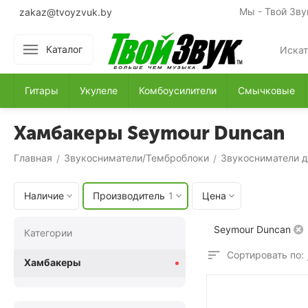
Мы - Твой Зву
zakaz@tvoyzvuk.by
Каталог
Гитары
Укулеле
Комбоусилители
Смычковые
Хамбакеры Seymour Duncan
Главная
Звукосниматели/Темброблоки
Звукосниматели д
/
/
Наличие
Производитель
1
Цена
Seymour Duncan
Категории
Сортировать по:
Хамбакеры