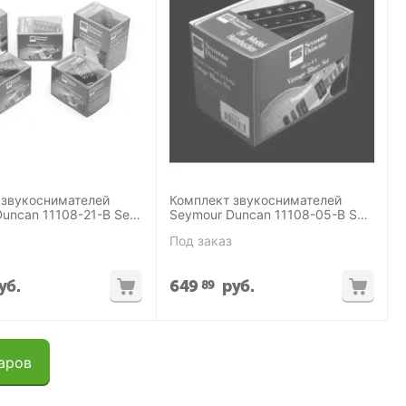
 звукоснимателей
Комплект звукоснимателей
uncan 11108-21-B Set
Seymour Duncan 11108-05-B Set
SH-1n
Под заказ
уб.
649
руб.
89
аров