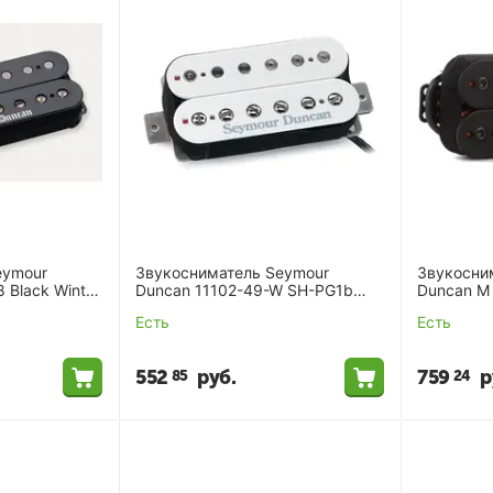
eymour
Звукосниматель Seymour
Звукосни
 Black Winter
Duncan 11102-49-W SH-PG1b
Duncan M
Pearly Gates White
Bridge BL
Есть
Есть
552
руб.
759
р
85
24