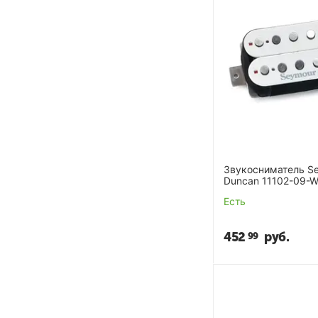
Звукосниматель S
Duncan 11102-09-W
Mag White
Есть
452
руб.
99