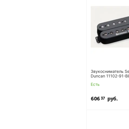
Звукосниматель S
Duncan 11102-91-B8
Bridge 8str
Есть
606
руб.
37