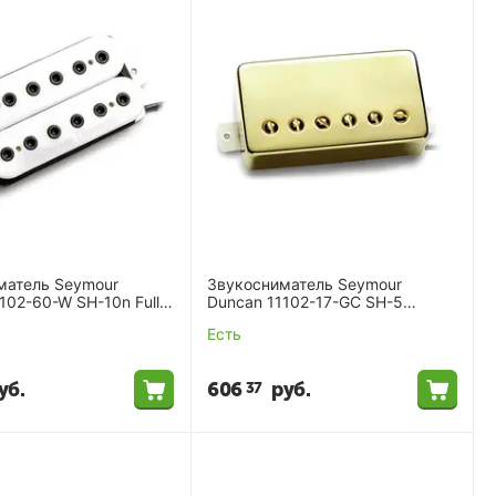
матель Seymour
Звукосниматель Seymour
102-60-W SH-10n Full
Duncan 11102-17-GC SH-5
te
Duncan Custom Gcov
Есть
уб.
606
руб.
37