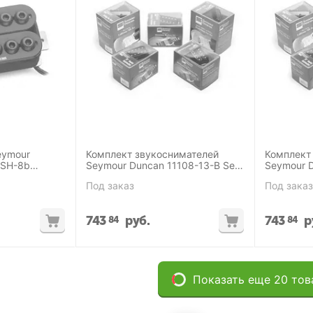
eymour
Комплект звукоснимателей
Комплект
 SH-8b
Seymour Duncan 11108-13-B Set
Seymour D
SH-4
SH-6n
Под заказ
Под заказ
743
руб.
743
р
84
84
Показать еще 20 тов