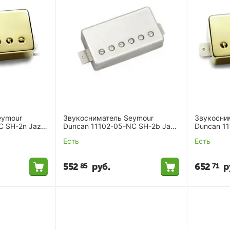
eymour
Звукосниматель Seymour
Звукосни
C SH-2n Jazz
Duncan 11102-05-NC SH-2b Jazz
Duncan 1
Model Ncov
Seth Love
Есть
Есть
Conductor
552
руб.
652
р
85
71