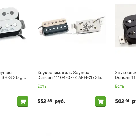
eymour
Звукосниматель Seymour
Звукосни
 SH-3 Stag
Duncan 11104-07-Z APH-2b Slash
Duncan 11
Alnico II Pro bridge
Model Blk
Есть
Есть
552
руб.
502
р
85
91