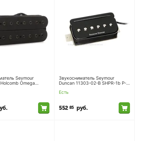
матель Seymour
Звукосниматель Seymour
 Holcomb Omega
Duncan 11303-02-B SHPR-1b P-
K 8str 11102-62-B8
Rails Bridge Blk
Есть
уб.
552
руб.
85