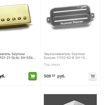
матель Seymour
Звукосниматель Seymour
1101-21-Gc4c SH-55b
Duncan 11102-82-B SH-13
r Model Gold 4-
Dimebucker
Под заказ
уб.
509
руб.
57