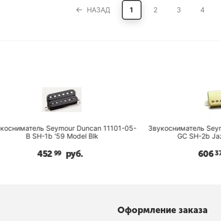
НАЗАД
1
2
3
4
ель Seymour Duncan 11101-05-
Звукосниматель Seymour Dunc
 SH-1b '59 Model Blk
GC SH-2b Jazz Model
452
руб.
606
руб.
99
37
Оформление заказа