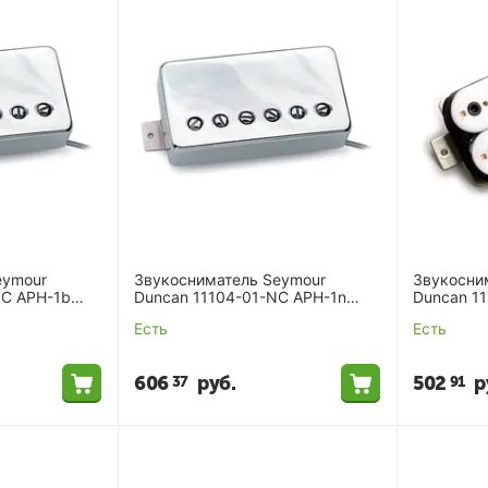
eymour
Звукосниматель Seymour
Звукосни
NC APH-1b
Duncan 11104-01-NC APH-1n
Duncan 11
ker Ncov
Alnc II Pro Humbucker Ncov
Shred Whi
Есть
Есть
606
руб.
502
р
37
91