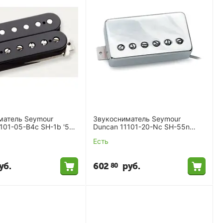
матель Seymour
Звукосниматель Seymour
101-05-B4c SH-1b '59
Duncan 11101-20-Nc SH-55n
 4-Conductor
Seth Lover Model Nkl
Есть
уб.
602
руб.
80