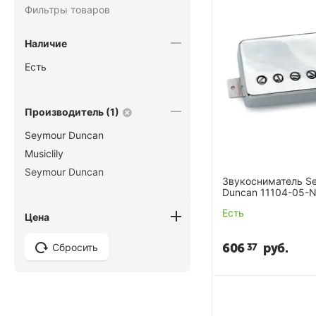
Фильтры товаров
Наличие
Есть
Производитель (1)
Seymour Duncan
Musiclily
Seymour Duncan
Звукосниматель S
Duncan 11104-05-
Alnc II Pro Humbuc
Есть
Цена
606
руб.
37
Сбросить