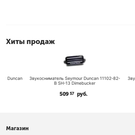
Хиты продаж
an
Звукосниматель Seymour Duncan 11102-82-
Звукоснимат
B SH-13 Dimebucker
B
509
руб.
57
Магазин