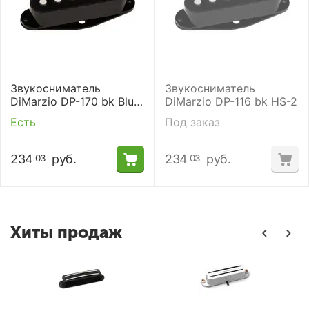
Звукосниматель
Звукосниматель
DiMarzio DP-170 bk Blue
DiMarzio DP-116 bk HS-2
Velvet Neck
Есть
Под заказ
234
руб.
234
руб.
03
03
Хиты продаж