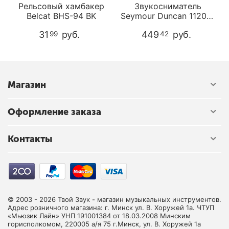
Рельсовый хамбакер
Звукосниматель
-
Belcat BHS-94 BK
Seymour Duncan 11205-
06-W SCR-1n Cool Rails
31
руб.
449
руб.
99
42
for Strat White
Магазин
Оформление заказа
Контакты
© 2003 - 2026 Твой Звук - магазин музыкальных инструментов.
Адрес розничного магазина: г. Минск ул. В. Хоружей 1а. ЧТУП
«Мьюзик Лайн» УНП 191001384 от 18.03.2008 Минским
горисполкомом, 220005 а/я 75 г.Минск, ул. В. Хоружей 1а