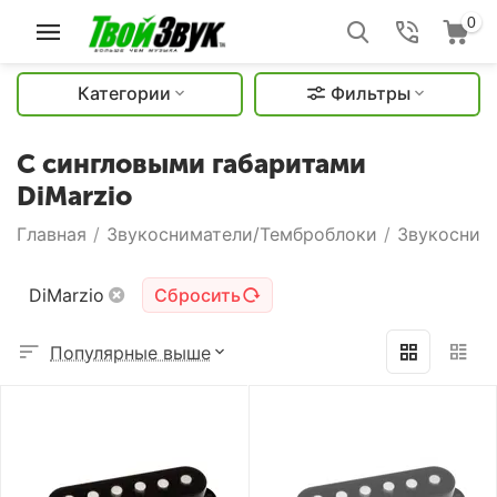
0
Категории
Фильтры
С сингловыми габаритами
DiMarzio
Главная
/
Звукосниматели/Темброблоки
/
Звукоснима
DiMarzio
Сбросить
Популярные выше