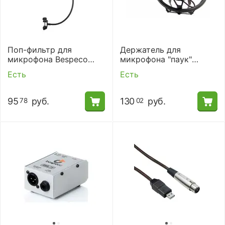
Поп-фильтр для
Держатель для
микрофона Bespeco
микрофона "паук"
FPOP01
Bespeco H8A
Есть
Есть
95
руб.
130
руб.
78
02