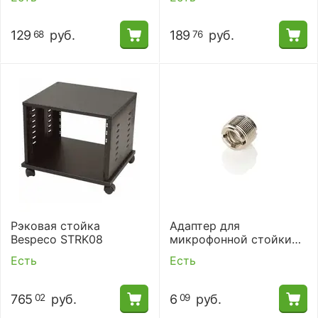
129
руб.
189
руб.
68
76
Рэковая стойка
Адаптер для
Bespeco STRK08
микрофонной стойки
Bespeco AM3
Есть
Есть
765
руб.
6
руб.
02
09