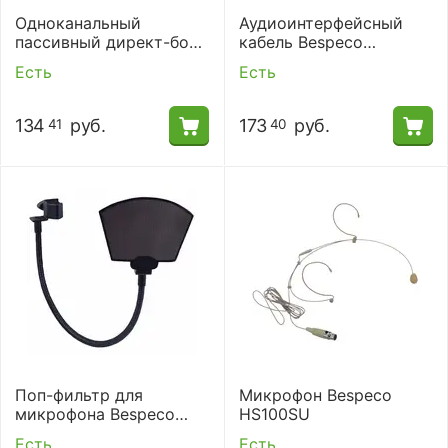
Одноканальный
Аудиоинтерфейсный
пассивный директ-бокс
кабель Bespeco
DBX10
BMUSB200
Есть
Есть
134
руб.
173
руб.
41
40
Поп-фильтр для
Микрофон Bespeco
микрофона Bespeco
HS100SU
FPOP03
Есть
Есть