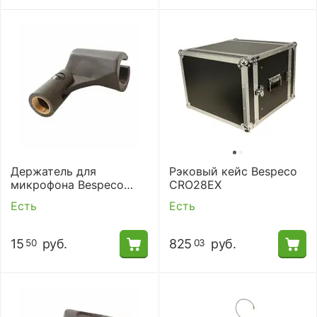
Держатель для
Рэковый кейс Bespeco
микрофона Bespeco
CRO28EX
SMM
Есть
Есть
15
руб.
825
руб.
50
03