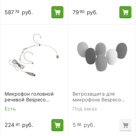
587
руб.
79
руб.
74
90
Микрофон головной
Ветрозащита для
речевой Bespeco
микрофона Bespeco
HS100AK
WS06C
Есть
Под заказ
224
руб.
5
руб.
41
98