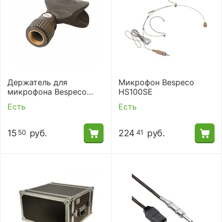
Держатель для
Микрофон Bespeco
микрофона Bespeco
HS100SE
SMX
Есть
Есть
15
руб.
224
руб.
50
41