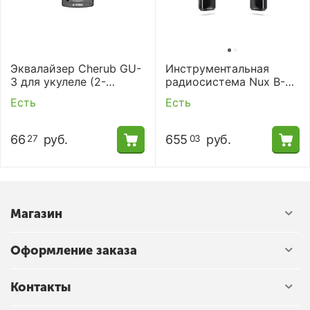
Эквалайзер Cherub GU-
Инструментальная
3 для укулеле (2-
радиосистема Nux B-
полосный, врезной)
5RC
Есть
Есть
66
руб.
655
руб.
27
03
Магазин
Оформление заказа
Контакты