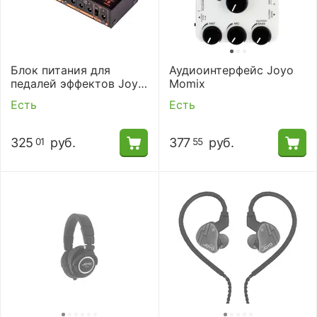
Блок питания для
Аудиоинтерфейс Joyo
педалей эффектов Joyo
Momix
JP-05 7х9В+1
Есть
Есть
325
руб.
377
руб.
01
55