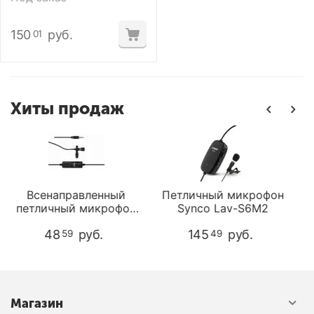
150
руб.
01
Хиты продаж
Всенаправленный
Петличный микрофон
петличный микрофон
Synco Lav-S6M2
Synco Lav-S8
48
руб.
145
руб.
59
49
Магазин