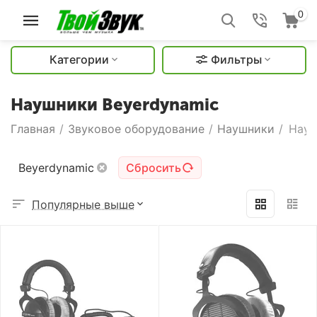
0
Категории
Фильтры
Наушники Beyerdynamic
Главная
/
Звуковое оборудование
/
Наушники
/
Науш
Beyerdynamic
Сбросить
Популярные выше