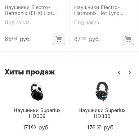
Наушники Electro-
Наушники Electro-
Harmonix (EHX) Hot
Harmonix Hot Lynx
Treads
Wired Earbuds
Под заказ
Под заказ
65
руб.
87
руб.
04
42
Хиты продаж
Наушники Superlux
Наушники Superlux
HD669
HD330
171
руб.
176
руб.
60
67