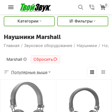
0
Категории
Фильтры
Наушники Marshall
Главная
/
Звуковое оборудование
/
Наушники
/
Науш
Marshall
Сбросить
Популярные выше