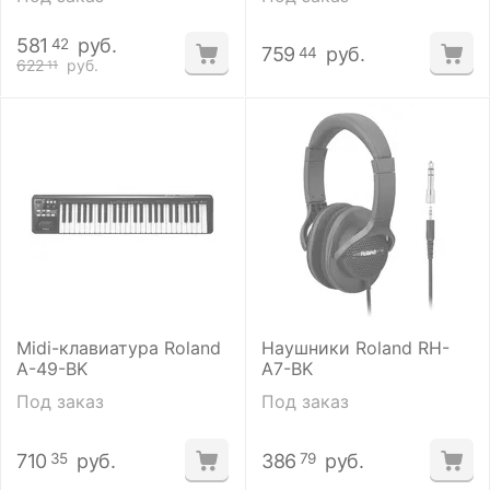
581
руб.
42
759
руб.
44
622
руб.
11
Midi-клавиатура Roland
Наушники Roland RH-
A-49-BK
A7-BK
Под заказ
Под заказ
710
руб.
386
руб.
35
79