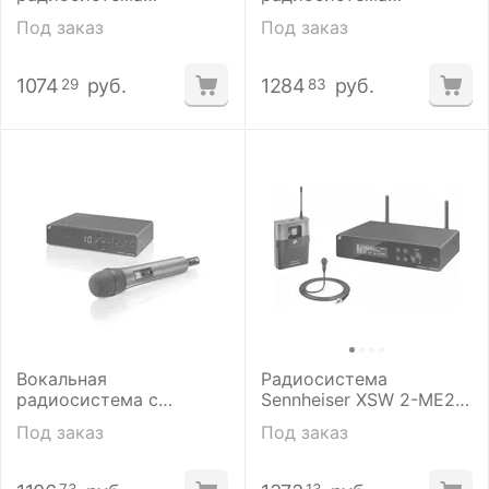
Sennheiser 507109 XSW
Sennheiser XSW 1-835-B
Под заказ
Под заказ
1-825-B
1074
руб.
1284
руб.
29
83
Вокальная
Радиосистема
радиосистема с
Sennheiser XSW 2-ME2-
динамическим
B
Под заказ
Под заказ
микрофоном Sennheiser
507115 XSW 1-835-A
E835 (548-572 MHz)