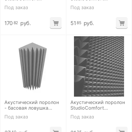
Пирамида 50
Пирамида 50
Под заказ
Под заказ
(60*2000*2000 мм)
(50*1000*1000мм)
170
руб.
51
руб.
82
85
Акустический поролон
Акустический поролон
- басовая ловушка
StudioComfort
StudioComfort
Пирамида 50
Под заказ
Под заказ
(280*280*500 мм)
(60*500*1000 мм)