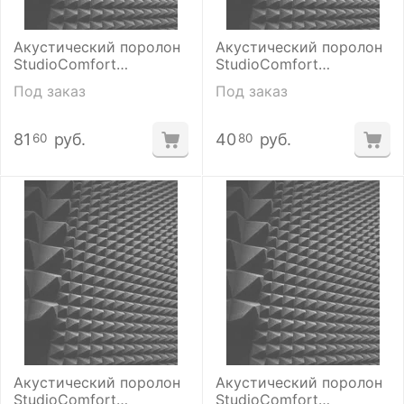
Акустический поролон
Акустический поролон
StudioComfort
StudioComfort
Пирамида
Пирамида
Под заказ
Под заказ
(40*1000*2000мм)
(40*1000*1000мм)
81
руб.
40
руб.
60
80
Акустический поролон
Акустический поролон
StudioComfort
StudioComfort