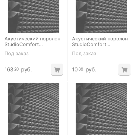
Акустический поролон
Акустический поролон
StudioComfort
StudioComfort
Пирамида
Пирамида
Под заказ
Под заказ
(40*2000*2000мм)
(40*500*500мм)
163
руб.
10
руб.
20
88