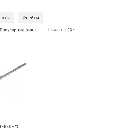
енты
Флейты
Показать:
Популярные выше
20
FL-650E "C"