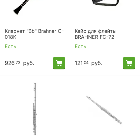
Кларнет "Bb" Brahner C-
Кейс для флейты
018K
BRAHNER FC-72
Есть
Есть
926
руб.
121
руб.
73
04