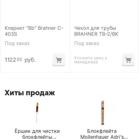
Кларнет "Bb" Brahner C-
Чехол для трубы
403S
BRAHNER TB-2/BK
Под заказ
Под заказ
Уточните цену у
1122
руб.
03
менеджера
Хиты продаж
Ёршик для чистки
Блокфлейта
блокфлейты
Mollenhauer Adri's