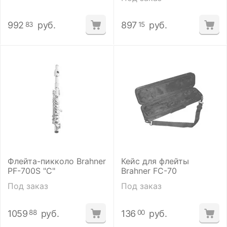
992
руб.
897
руб.
83
15
Флейта-пикколо Brahner
Кейс для флейты
PF-700S "С"
Brahner FC-70
Под заказ
Под заказ
1059
руб.
136
руб.
88
00