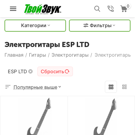
0
Категории
Фильтры
Электрогитары ESP LTD
Главная
/
Гитары
/
Электрогитары
/
Электрогитары 
ESP LTD
Сбросить
Популярные выше