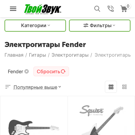
0
Категории
Фильтры
Электрогитары Fender
Главная
/
Гитары
/
Электрогитары
/
Электрогитары 
Fender
Сбросить
Популярные выше