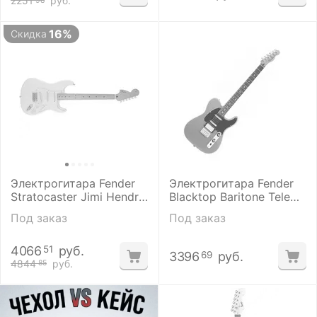
2251
руб.
98
16%
Скидка
Электрогитара Fender
Электрогитара Fender
Stratocaster Jimi Hendrix
Blacktop Baritone Tele
Strat MN OWT
RW GHOST SILVER
Под заказ
Под заказ
4066
руб.
51
3396
руб.
69
4844
руб.
85