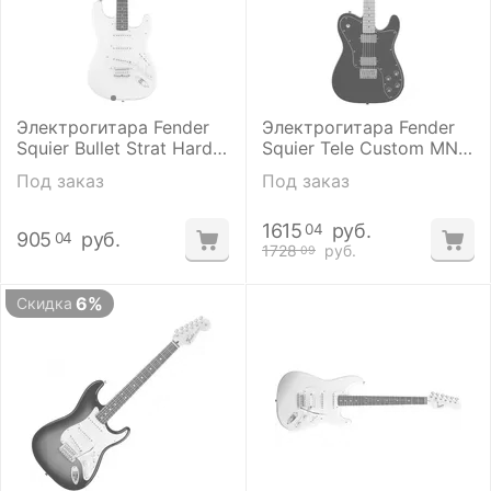
Электрогитара Fender
Электрогитара Fender
Squier Bullet Strat Hard
Squier Tele Custom MN
Tail SSS Arctic White
BLK
Под заказ
Под заказ
1615
руб.
04
905
руб.
04
1728
руб.
09
6%
Скидка