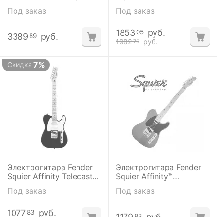
MN Silver
Telecaster Flat White
Под заказ
Под заказ
1853
руб.
05
3389
руб.
89
1982
руб.
76
7%
Скидка
Электрогитара Fender
Электрогитара Fender
Squier Affinity Telecaster
Squier Affinity™
MN Black
TELECASTER
Под заказ
Под заказ
Butterscotch Blonde
1077
руб.
83
1179
руб.
83