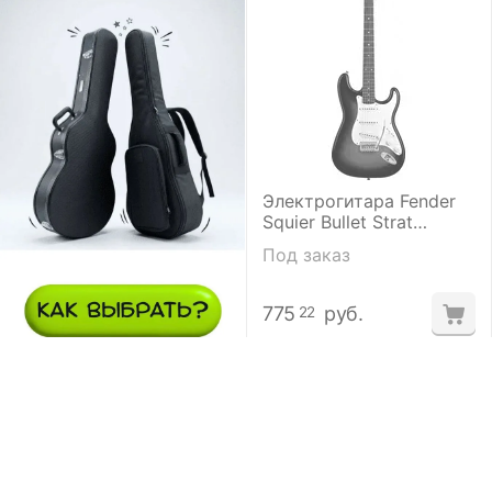
Электрогитара Fender
Squier Bullet Strat
Tremolo SSS Brown
Под заказ
Sunburst
775
руб.
22