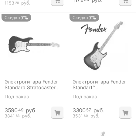
1153
руб.
28
7%
7%
Скидка
Скидка
Электрогитара Fender
Электрогитара Fender
Standard Stratocaster
Standart™
HSS RW Black Tint
STRATOCASTER HSS
Под заказ
Под заказ
Plus Tobacco Sunburst
3590
руб.
3300
руб.
49
57
3841
руб.
3531
руб.
83
60