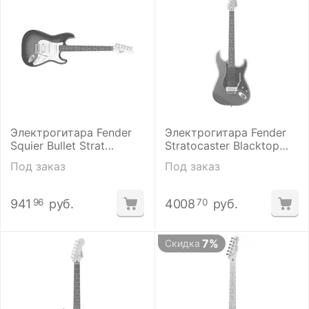
Электрогитара Fender
Электрогитара Fender
Squier Bullet Strat
Stratocaster Blacktop
Tremolo HSS Brown
RW Floyd Rose Titanium
Под заказ
Под заказ
Sunburst
Silver
941
руб.
4008
руб.
96
70
7%
Скидка