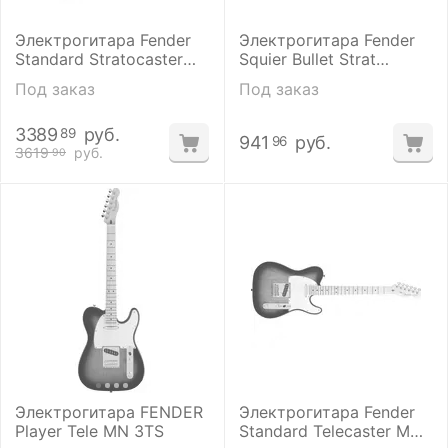
Электрогитара Fender
Электрогитара Fender
Standard Stratocaster
Squier Bullet Strat
RW BSB
Tremolo HSS Arctic
Под заказ
Под заказ
White
3389
руб.
89
941
руб.
96
3619
руб.
90
Электрогитара FENDER
Электрогитара Fender
Player Tele MN 3TS
Standard Telecaster MN