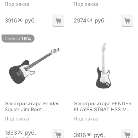
BS Tint
Под заказ
Под заказ
3916
руб.
2974
руб.
90
84
18%
Скидка
Электрогитара Fender
Электрогитара FENDER
Squier Jim Root
PLAYER STRAT HSS MN
Telecaster Flat Black
BLK
Под заказ
Под заказ
1853
руб.
05
3916
руб.
90