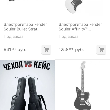
Электрогитара Fender
Электрогитара Fender
Squier Bullet Strat
Squier Affinity™
Tremolo HSS Black
JAZZMASTER HH Arctic
Под заказ
Под заказ
White
941
руб.
1258
руб.
96
03