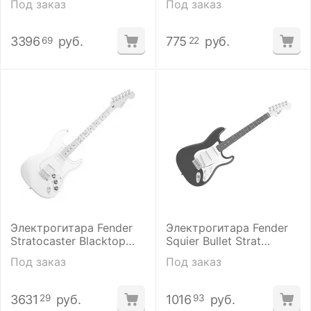
Под заказ
Под заказ
Sunburst
3396
руб.
775
руб.
69
22
Электрогитара Fender
Электрогитара Fender
Stratocaster Blacktop
Squier Bullet Strat
HH MN SNB
Tremolo
Под заказ
Под заказ
3631
руб.
1016
руб.
29
93