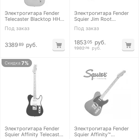
Электрогитара Fender
Электрогитара Fender
Telecaster Blacktop HH
Squier Jim Root
MN Silver
Telecaster Flat White
Под заказ
Под заказ
1853
руб.
05
3389
руб.
89
1982
руб.
76
7%
Скидка
Электрогитара Fender
Электрогитара Fender
Squier Affinity Telecaster
Squier Affinity™