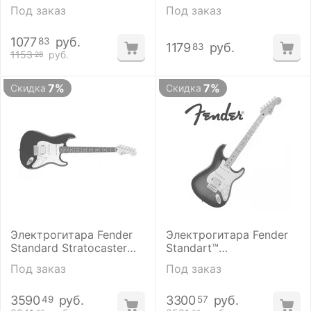
MN Black
TELECASTER
Под заказ
Под заказ
Butterscotch Blonde
1077
руб.
83
1179
руб.
83
1153
руб.
28
7%
7%
Скидка
Скидка
Электрогитара Fender
Электрогитара Fender
Standard Stratocaster
Standart™
HSS RW Black Tint
STRATOCASTER HSS
Под заказ
Под заказ
Plus Tobacco Sunburst
3590
руб.
3300
руб.
49
57