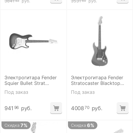
3841
руб.
3531
руб.
83
60
Электрогитара Fender
Электрогитара Fender
Squier Bullet Strat
Stratocaster Blacktop
Tremolo HSS Brown
RW Floyd Rose Titanium
Под заказ
Под заказ
Sunburst
Silver
941
руб.
4008
руб.
96
70
7%
6%
Скидка
Скидка