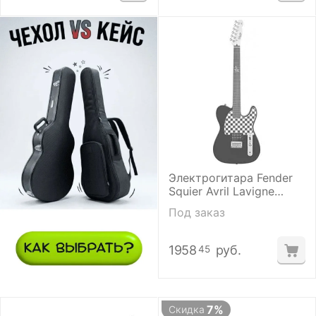
Электрогитара Fender
Squier Avril Lavigne
Telecaster
Под заказ
1958
руб.
45
7%
Скидка