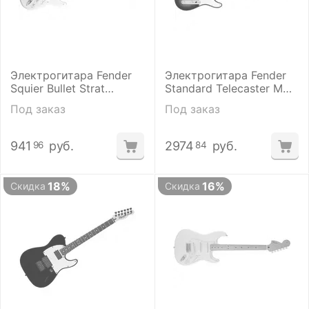
Электрогитара Fender
Электрогитара Fender
Squier Bullet Strat
Standard Telecaster MN
Tremolo HSS Arctic
BS Tint
Под заказ
Под заказ
White
941
руб.
2974
руб.
96
84
18%
16%
Скидка
Скидка