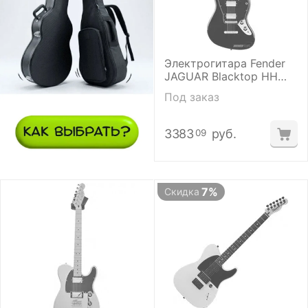
Электрогитара Fender
JAGUAR Blacktop HH
RW BLK
Под заказ
3383
руб.
09
7%
Скидка