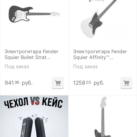
Электрогитара Fender
Электрогитара Fender
Squier Bullet Strat
Squier Affinity™
Tremolo HSS Black
JAZZMASTER HH Arctic
Под заказ
Под заказ
White
941
руб.
1258
руб.
96
03