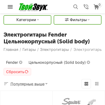
0
Категории
Фильтры
Электрогитары Fender
Цельнокорпусный (Solid body)
Главная
/
Гитары
/
Электрогитары
/
Электрогитары F
Fender
Цельнокорпусный (Solid body)
Сбросить
Популярные выше