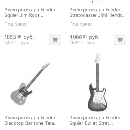
Электрогитара Fender
Электрогитара Fender
Squier Jim Root
Stratocaster Jimi Hendrix
Telecaster Flat Black
Strat MN OWT
Под заказ
Под заказ
1853
руб.
4066
руб.
05
51
2251
руб.
4844
руб.
98
85
Электрогитара Fender
Электрогитара Fender
Blacktop Baritone Tele
Squier Bullet Strat
RW GHOST SILVER
Tremolo SSS Brown