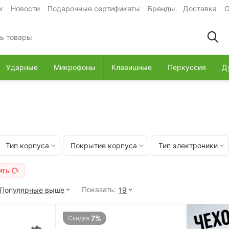
к
Новости
Подарочные сертификаты
Бренды
Доставка
О
Ударные
Микрофоны
Клавишные
Перкуссия
Д
Тип корпуса
Покрытие корпуса
Тип электроники
ить
Показать:
Популярные выше
19
7%
Скидка