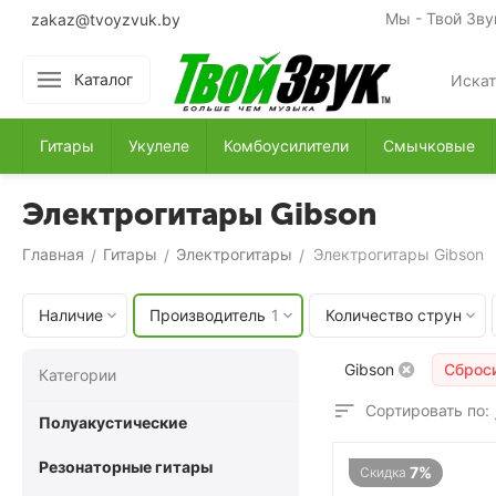
Мы - Твой Зву
zakaz@tvoyzvuk.by
Каталог
Гитары
Укулеле
Комбоусилители
Смычковые
Электрогитары Gibson
Главная
Гитары
Электрогитары
Электрогитары Gibson
/
/
/
Наличие
Производитель
1
Количество струн
Gibson
Сброс
Категории
Сортировать по:
Полуакустические
Резонаторные гитары
7%
Скидка