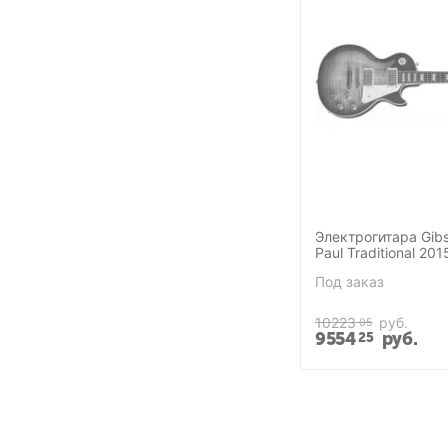
Электрогитара Gib
Paul Traditional 201
Cherry
Под заказ
10223
руб.
05
9554
руб.
25