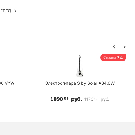
ЕРЕД
7%
Скидка
400 VYW
Электрогитара S by Solar AB4.6W
1090
руб.
03
1173
руб.
03