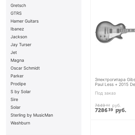
Gretsch
GTRS
Hamer Guitars
Ibanez
Jackson
Jay Turser
Jet
Magna
Oscar Schmidt
Parker
Электрогитара Gib
Prodipe
Paul Less + 2015 De
S by Solar
Под заказ
Sire
7449
руб.
02
Solar
7286
руб.
39
Sterling by MusicMan
Washburn