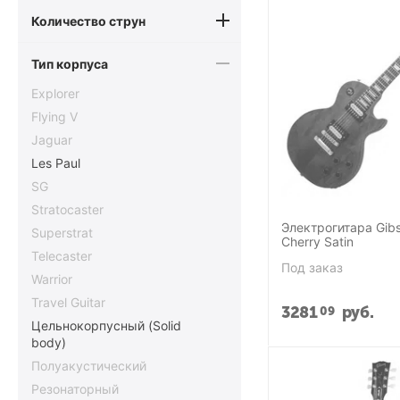
Количество струн
Тип корпуса
Explorer
Flying V
Jaguar
Les Paul
SG
Stratocaster
Электрогитара Gib
Superstrat
Cherry Satin
Telecaster
Под заказ
Warrior
Travel Guitar
3281
руб.
09
Цельнокорпусный (Solid
body)
Полуакустический
Резонаторный