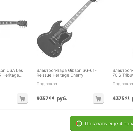
son USA Les
Электрогитара Gibson SG-61-
Электроги
5 Heritage
Reissue Heritage Cherry
70'S Tribu
Под заказ
Под заказ
9357
руб.
4375
04
91
Показать еще 4 тов