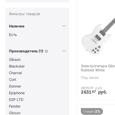
Фильтры товаров
Наличие
Есть
Производитель (1)
Gibson
Электрогитара Gib
Blackstar
Rubbed White
Charvel
Под заказ
Cort
Donner
2815
руб.
89
2631
руб.
67
Epiphone
ESP LTD
Fender
2%
Скидка
Gibson