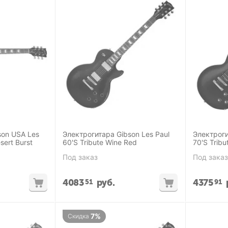
son USA Les
Электрогитара Gibson Les Paul
Электроги
sert Burst
60'S Tribute Wine Red
70'S Tribu
Под заказ
Под заказ
4083
руб.
4375
51
91
7%
Скидка