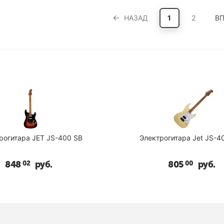
НАЗАД
1
2
ВП
рогитара JET JS-400 SB
Электрогитара Jet JS-
848
руб.
805
руб.
02
00