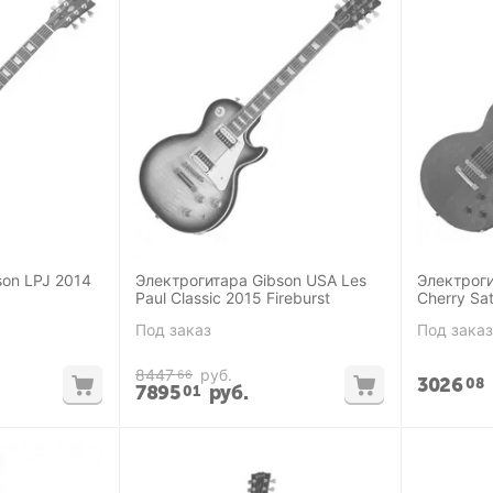
son LPJ 2014
Электрогитара Gibson USA Les
Электроги
Paul Classic 2015 Fireburst
Cherry Sat
Под заказ
Под заказ
8447
руб.
66
3026
08
7895
руб.
01