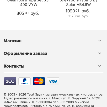
-
Электрогитара Jet JS-
Электрогитара S by
400 VYW
Solar AB4.6W
1090
руб.
03
805
руб.
00
1173
руб.
03
Магазин
Оформление заказа
Контакты
© 2003 - 2026 Твой Звук - магазин музыкальных инструментов.
Адрес розничного магазина: г. Минск ул. В. Хоружей 1а. ЧТУП
«Мьюзик Лайн» УНП 191001384 от 18.03.2008 Минским
горисполкомом, 220005 а/я 75 г.Минск, ул. В. Хоружей 1а