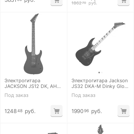
1862
руб.
70
Электрогитара
Электрогитара Jackson
JACKSON JS12 DK, AH
JS32 DKA-M Dinky Gloss
FB, 24 Ft, BLK
Black
Под заказ
Под заказ
1248
руб.
1990
руб.
48
96