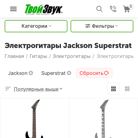
0
Категории
Фильтры
Электрогитары Jackson Superstrat
Главная
/
Гитары
/
Электрогитары
/
Электрогитары J
Jackson
Superstrat
Сбросить
Популярные выше