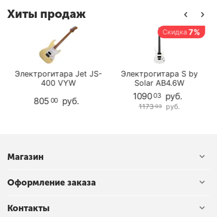
Хиты продаж
7%
Скидка
-
Электрогитара Jet JS-
Электрогитара S by
400 VYW
Solar AB4.6W
1090
руб.
03
805
руб.
00
1173
руб.
03
Магазин
Оформление заказа
Контакты