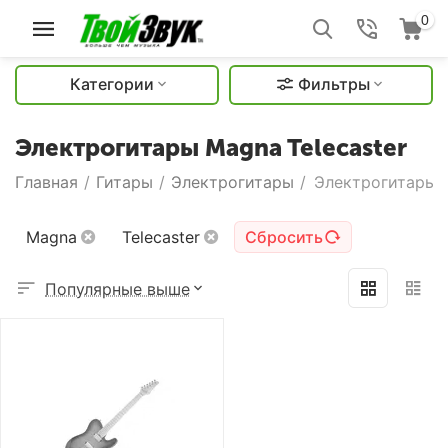
0
Категории
Фильтры
Электрогитары Magna Telecaster
Главная
/
Гитары
/
Электрогитары
/
Электрогитары M
Magna
Telecaster
Сбросить
Популярные выше