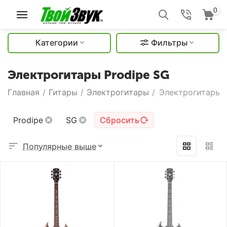
0
Категории
Фильтры
Электрогитары Prodipe SG
Главная
/
Гитары
/
Электрогитары
/
Электрогитары P
Prodipe
SG
Сбросить
Популярные выше